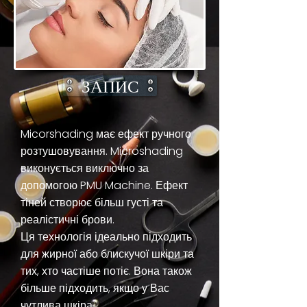
ЗАПИС
Micorshading має ефект ручного
розтушовування. Microshading
виконується виключно за
допомогою PMU Machine. Ефект
тіней створює більш густі та
реалістичні брови.
Ця технологія ідеально підходить
для жирної або блискучої шкіри та
тих, хто частіше потіє. Вона також
більше підходить, якщо у Вас
чутлива шкіра.