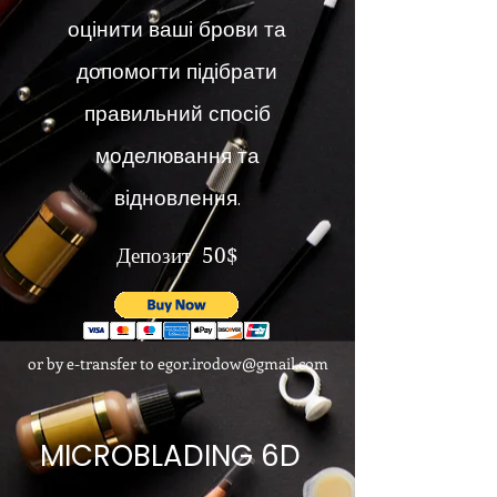
оцінити ваші брови та
допомогти підібрати
правильний спосіб
моделювання та
відновлення.
Депозит
50$
or by e-transfer to
egor.irodow@gmail.com
MICROBLADING 6D