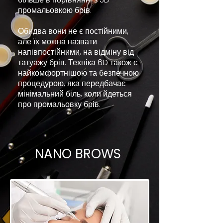
промальовкою брів.
Обидва вони не є постійними,
але їх можна назвати
напівпостійними, на відміну від
татуажу брів. Техніка 6D також є
найкомфортнішою та безпечною
процедурою, яка передбачає
мінімальний біль, коли йдеться
про промальовку брів.
NANO BROWS