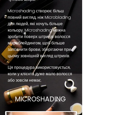
Microshading створює більш
повний вигляд, ніж Microblading
для людей, які хочуть більше
кольору. Microshading можна
зробити поверх штрихів волосся
мікроблейдингом, щоб більше
заповнити брови, зберігаючи при
цьому зовнішній вигляд штрихів.
Ця процедура використовується,
коли у клієнта дуже мало волосся
або зовсім немає.
MICROSHADING