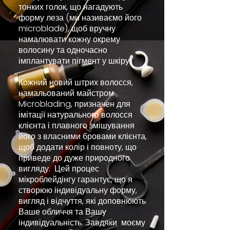
тонких голок, що нагадують
форму леза (ми називаємо його
microblade), щоб вручну
намалювати кожну окрему
волосину та одночасно
імплантувати пігмент у шкіру.
Кожний новий штрих волосся,
намальований майстром
Microblading, призначен для
імітації натурального волосся
клієнта і плавного змішування
його з власними бровами клієнта,
щоб додати колір і повноту, що
приведе до дуже природного
вигляду. Цей процес
мікроблейдінгу гарантує, що я
створюю індивідуальну форму,
вигляд і відчуття, які доповнюють
Ваше обличчя та Вашу
індивідуальність. Завдяки моєму