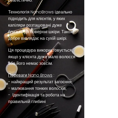
реалістично.
Технологія NanoBrows ідеально
підходить для клієнтів, у яких
капіляри розташовані дуже
близько до поверхні шкіри. Також
добре виглядає на сухій шкірі.
Ця процедура використовується,
якщо у клієнта дуже мало волосся
або його немає зовсім.
Переваги Nano Brows
:
- найкращий результат загоєння;
- малювання тонких волосків;
- Ідентифікація та робота на
правильній глибині