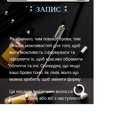
ЗАПИС
Як правило, чим повніші брови, тим
більше можливостей для того, щоб
мати можливість сформувати та
оформити їх, щоб красиво обрамити
обличчя та очі. Очевидно, що якщо
ваші брови тонкі, як лінія, мало що
можна зробити, щоб змінити форму.
Ця послуга видалення волосся
включає деякі або всі з наступного:
Консультація:
Між клієнтом і
косметологом має бути комунікація
щодо того, чого бажає клієнт і що він