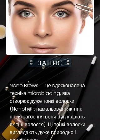
ЗАПИС
Nano Brows — це вдосконалена
техніка microblading, яка
створює дуже тонкі волоски
(Nanohair, намальовані як тіні;
після загоєння вони виглядають
як тіні волосся). Ці тонкі волоски
виглядають дуже природно і