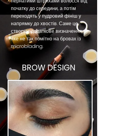
пернатими штрихами волосся від
початку до середини, а потім
переходять у пудровий фініш у
напрямку до хвостів. Саме це
створює додаткове визначення,
яке не так помітно на бровах із
microblading.
BROW DESIGN