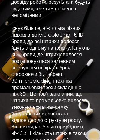
досвіду роботи, результати будуть
чудовими, але тим не меньш
непомітними.
Існує більше, ніж кілька різних
підходів до Microblading. Є 1D
брови, де всі штрихи волосся
йдуть в одному напрямку. Існують
3D- брови, де штрихи волосся
розташовуються за певним
візерунком по краях брів,
створюючи 3D- ефект.
6D microblading і техніка
промальовки трохи складніша,
ніж 3D . Це пов’язано з тим, що
штрихи та промальовка волосся
виконуються в напрямку
натуральних волосків та
відповідно до структури росту.
Він виглядає більш природним,
ніж 3D і кількість штрихів також
більше в порівнянні з 3D