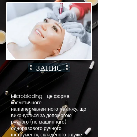
ЗАПИС
Microblading - це форма
косметичного
напівперманентного макіяжу, що
виконується за допомогою
ручного (не машинного)
одноразового ручного
інструменту, складеного з дуже