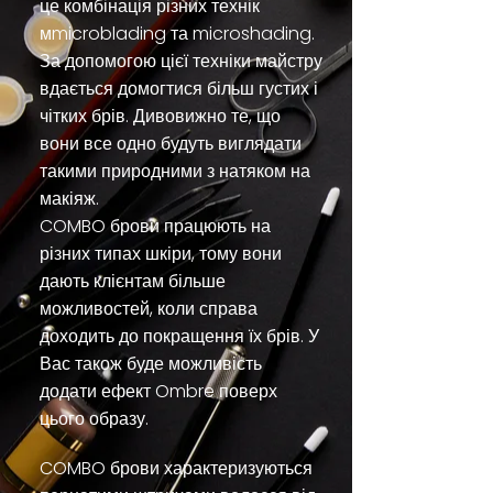
це комбінація різних технік
мmicroblading та microshading.
За допомогою цієї техніки майстру
вдається домогтися більш густих і
чітких брів. Дивовижно те, що
вони все одно будуть виглядати
такими природними з натяком на
макіяж.
COMBO брови працюють на
різних типах шкіри, тому вони
дають клієнтам більше
можливостей, коли справа
доходить до покращення їх брів. У
Вас також буде можливість
додати ефект Ombre поверх
цього образу.
COMBO брови характеризуються